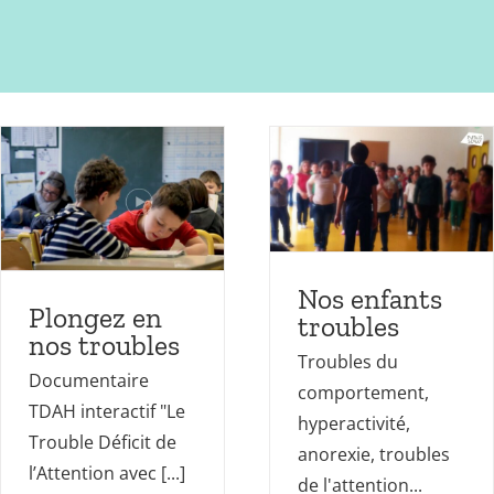
Nos enfants
troubles
Mes ressources
Troubles
des apprentissages
Vidéos
Nos enfants
Plongez en
troubles
nos troubles
Troubles du
Documentaire
comportement,
TDAH interactif "Le
hyperactivité,
Trouble Déficit de
anorexie, troubles
l’Attention avec [...]
de l'attention...