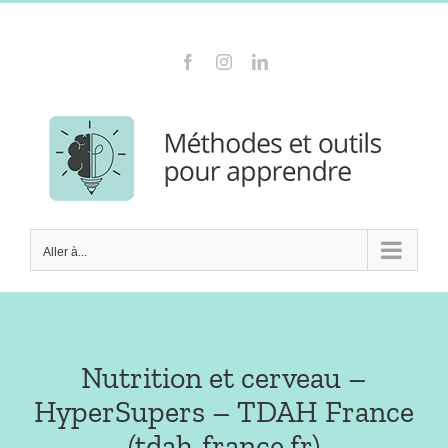
Passer
Contactez-moi au 06 23 27 06 70
au
Facebook
Instagram
LinkedIn
contenu
Aller à...
Nutrition et cerveau –
HyperSupers – TDAH France
(tdah-france.fr)