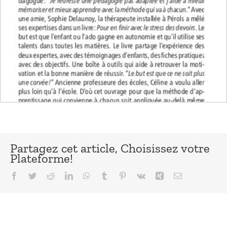
Partagez cet article, Choisissez votre
Plateforme!
Facebook
Twitter
Reddit
LinkedIn
WhatsApp
Tumblr
Pinterest
Vk
Xing
Email