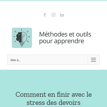
Passer
Contactez-moi au 06 23 27 06 70
au
Facebook
Instagram
LinkedIn
contenu
Aller à...
Comment en finir avec le
stress des devoirs