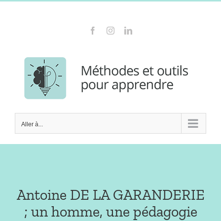
Passer
Contactez-moi au 06 23 27 06 70
au
Facebook
Instagram
LinkedIn
contenu
Aller à...
Antoine DE LA GARANDERIE
; un homme, une pédagogie